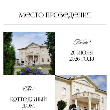
Сбор гостей
15:00
Просим взять с собой хорошее
настроение и свои улыбки
ЦЕРЕМОНИЯ
16:00
На всякий случай приготовьте
носовые платочки для
трогательного момента
фотосессия
Запечатлим радость – общие фото
16:30
на память с самыми близкими.
Банкет
17:00
Время вкусной еды,
-21:00
танцев и развлечений