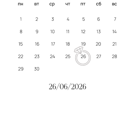
Где?
Коттеджный
дом
Московская обл., г.о. Мытищи, пос. Вешки,
Рябиновый пер., 4
посмотреть на карте
Тайминг