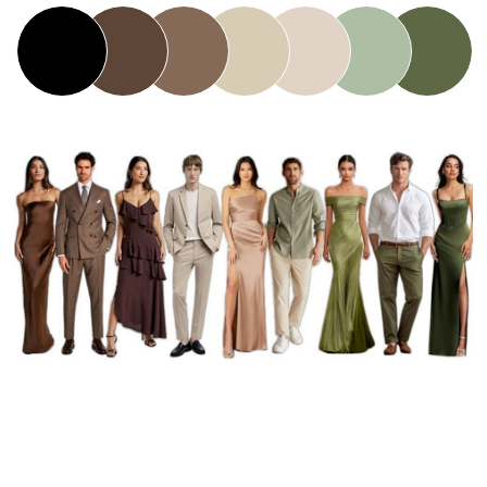
отдельно 1 анкета - 1 гость.
Фамилия и Имя
Сможете ли Вы прийти на нашу свадьбу?
Да, с удовольствием!
Нет, не смогу прийти
Какие алкогольные напитки Вы
предпочитаете?
Вино красное
Вино белое
Шампанское
Виски
Водка