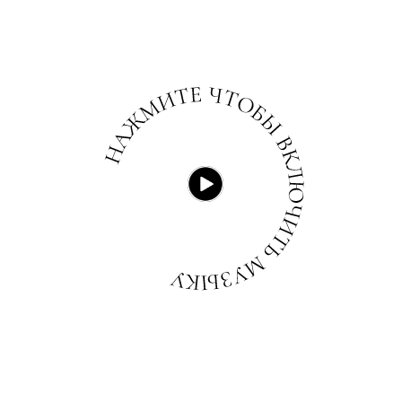
ДОРОГИЕ
ДРУЗЬЯ И РОДНЫЕ!
Один день в этом году будет для нас
по-настоящему особенным, и мы хотим
провести его в кругу близких и друзей.
С большим удовольствием
приглашаем Вас нашу свадьбу,
которая состоится:
июнь