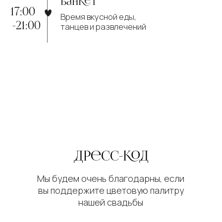
Если вы готовите сюрприз или у вас
возникнут вопросы, можете обращаться
к нашему ведущему:
+7(908) 324-68-93
Виталий
АНКЕТА ГосТЯ
Дорогие гости, мы будем благодарны,
если вы ответите на несколько вопросов,
это поможет нам в организации свадьбы
Обращаем Ваше внимание, анкета
заполняется на каждого гостя