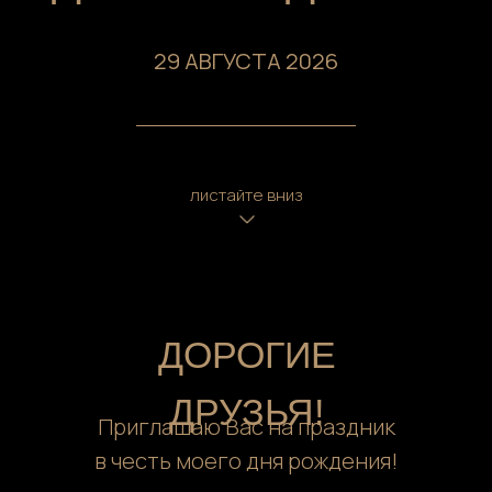
29 АВГУСТА 2026
листайте вниз
ДОРОГИЕ
ДРУЗЬЯ!
Приглашаю Вас на праздник
в честь моего дня рождения!
С нетерпением жду нашей встречи,
Ваших добрых улыбок,
тёплых слов и весёлого настроения!