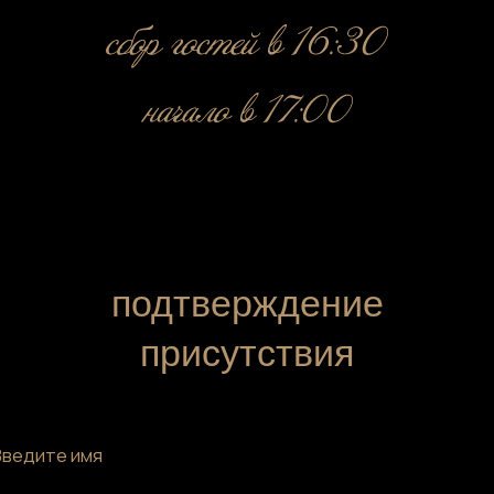
подтверждение
присутствия
е имя
е имя
е фамилию
е фамилию
ствие на торжестве:
удовольствием приду
жалению, не смогу присутствовать