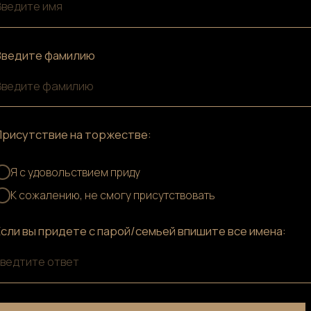
 придете с парой/семьей впишите все имена:
е ответ
отправить
РОМАН!