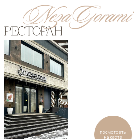
Dress-code
Не отказывайте себе в личном
желании надеть то, в чем вам будет
комфортно на торжестве.
Дорогие мои, заполните небольшую анкету,
это поможет мне в организации праздника!
Фамилия и Имя