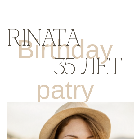
Birthday
patry