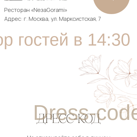
Сможете ли вы прийти на праздник?
Обязательно буду!
Не смогу пойти
Уточните, пожалуйста, ваши
предпочтения в алкоголе:
*Можно выбрать несколько вариантов
Водка
Коньяк
Шампанское
Вино
Я не пью
Отправить