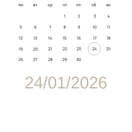
посмотреть
на карте
Ресторан «NeзаGorami»
Адрес: г. Москва, ул. Марксистская, 7
р гостей в 14:30