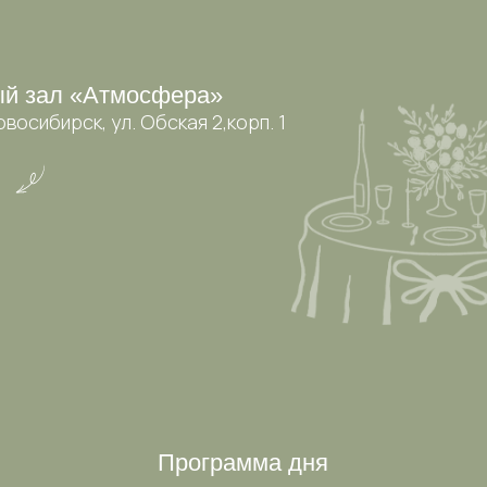
Программа дня
16:30
сбор гостей
17:00
регистрация
17:30
банкет