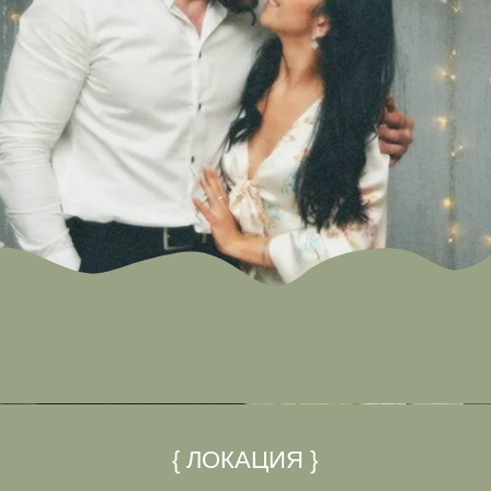
{ ЛОКАЦИЯ }
л «Атмосфера»
рск, ул. Обская 2,корп. 1