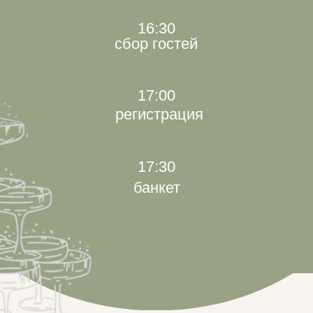
ДРЕСС-КОД
Мы будем рады, если вы выберете
наряды пастельных оттенков