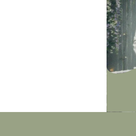
Банкетный за
Адрес: г.Новосиби
смотреть
на карте