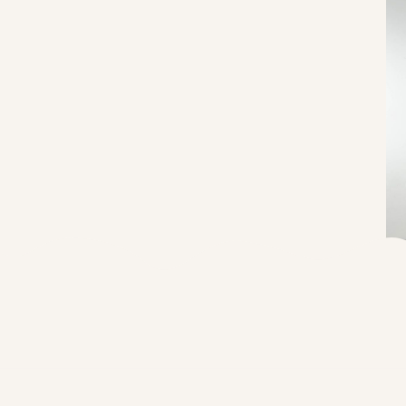
ПОД
СВО
Дорог
на ка
1 анке
Фамил
Введи
Сможе