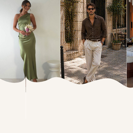
ТВЕРДИТЕ
анкета гостя
Е ПРИСУТСТВИЕ
ие гости, анкета заполняется
ждого гостя индивидуально
та - 1 гость
ия и имя
те фамилию и имя
те ли Вы прийти на наш праздник?