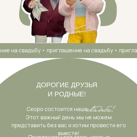
 свадьбу • приглашение на свадьбу • приглашение на с
ДОРОГИЕ ДРУЗЬЯ
И РОДНЫЕ!
Скоро состоится наша
Этот важный день мы не можем
редставить без вас и хотим провести его
вместе!
Приглашаем вас стать частью
нашего
02
03
04
05
06