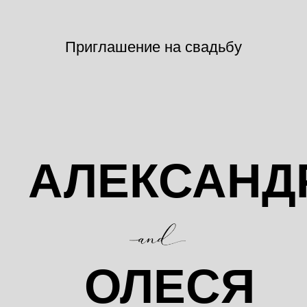
Приглашение на свадьбу
АЛЕКСАНДР
ОЛЕСЯ